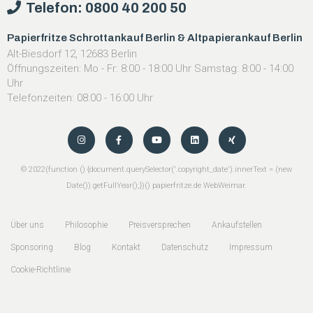
Telefon: 0800 40 200 50
Papierfritze Schrottankauf Berlin & Altpapierankauf Berlin
Alt-Biesdorf 12, 12683 Berlin
Öffnungszeiten: Mo - Fr: 8:00 - 18:00 Uhr Samstag: 8:00 - 14:00
Uhr
Telefonzeiten: 08:00 - 16:00 Uhr
©
2022
(function () {document.querySelector('.copyright_date').innerText = (new
Date()).getFullYear();})() papierfritze.de
WebWeimar
.
Über uns
Philosophie
Preisversprechen
Ankaufstellen
Sponsoring
Blog
Kontakt
Datenschutz
Impressum
Cookie-Richtlinie