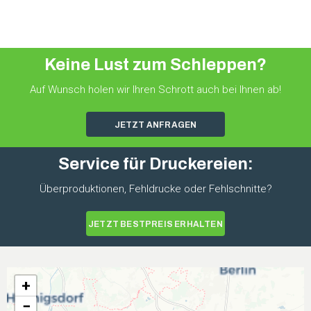
Keine Lust zum Schleppen?
Auf Wunsch holen wir Ihren Schrott auch bei Ihnen ab!
JETZT ANFRAGEN
Service für Druckereien:
Überproduktionen, Fehldrucke oder Fehlschnitte?
JETZT BESTPREIS ERHALTEN
+
−