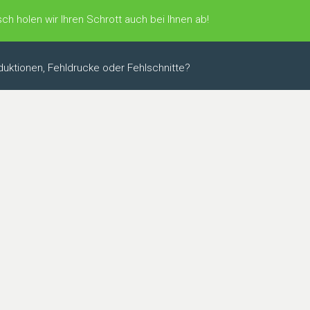
ch holen wir Ihren Schrott auch bei Ihnen ab!
uktionen, Fehldrucke oder Fehlschnitte?