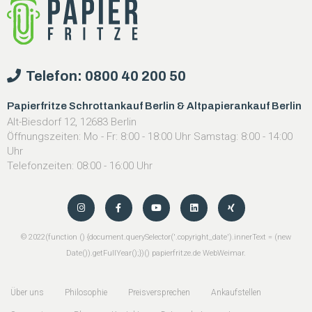
Telefon: 0800 40 200 50
Papierfritze Schrottankauf Berlin & Altpapierankauf Berlin
Alt-Biesdorf 12, 12683 Berlin
Öffnungszeiten: Mo - Fr: 8:00 - 18:00 Uhr Samstag: 8:00 - 14:00
Uhr
Telefonzeiten: 08:00 - 16:00 Uhr
©
2022
(function () {document.querySelector('.copyright_date').innerText = (new
Date()).getFullYear();})() papierfritze.de
WebWeimar
.
Über uns
Philosophie
Preisversprechen
Ankaufstellen