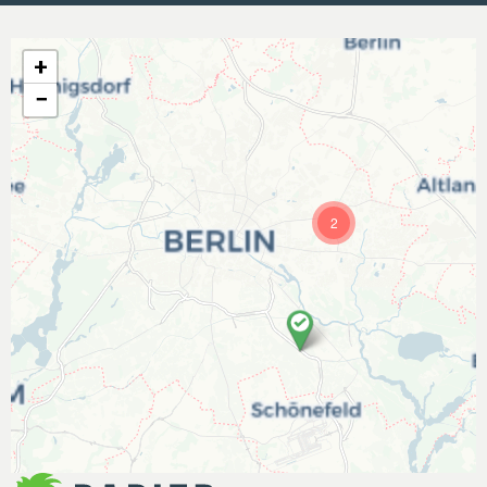
+
−
2