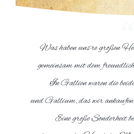
Was haben uns’re großen He
gemeinsam mit dem freundlic
In Gallien waren die beide
und Gallium, das wir ankaufen,
Eine große Sonderheit b