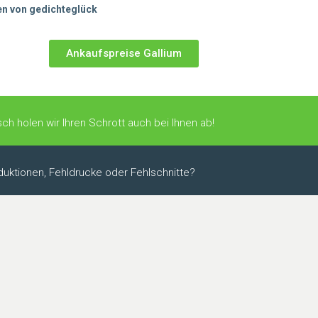
en von gedichteglück
Ankaufspreise Gallium
ch holen wir Ihren Schrott auch bei Ihnen ab!
uktionen, Fehldrucke oder Fehlschnitte?
+
−