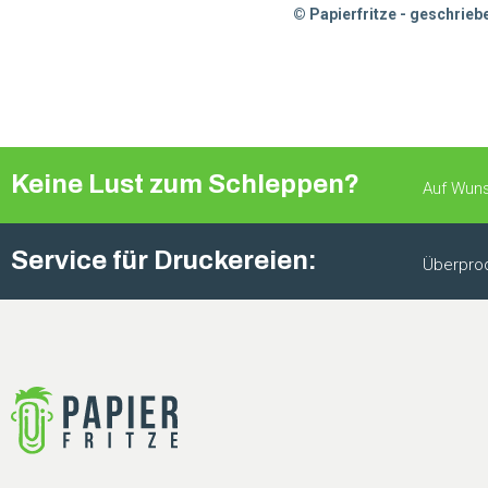
© Papierfritze - geschrieb
Keine Lust zum Schleppen?
Auf Wuns
Service für Druckereien:
Überprod