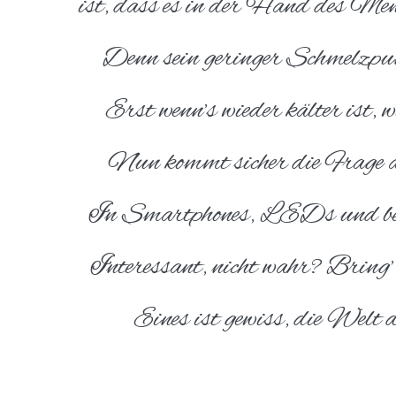
ist, dass es in der Hand des Men
Denn sein geringer Schmelzpu
Erst wenn’s wieder kälter ist,
Nun kommt sicher die Frage a
In Smartphones, LEDs und bei
Interessant, nicht wahr? Bring’
Eines ist gewiss, die Welt 