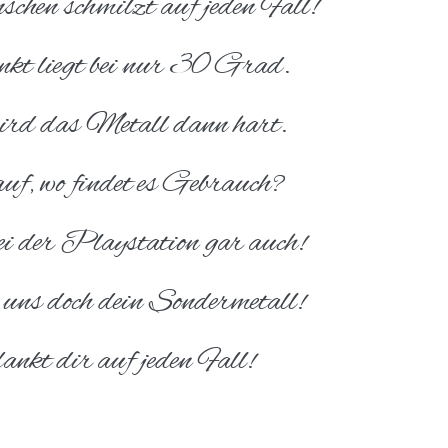
schen schmilzt auf jeden Fall!
nkt liegt bei nur 30 Grad.
 wird das Metall dann hart.
uf, wo findet es Gebrauch?
 der Playstation gar auch!
 uns doch dein Sondermetall!
dankt dir auf jeden Fall!