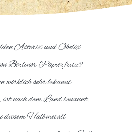
lden Asterix und Obelix
hen Berliner Papierfritz?
n wirklich sehr bekannt
 ist nach dem Land benannt.
ei diesem Halbmetall