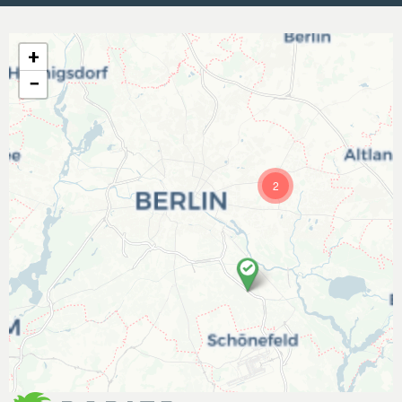
+
−
2