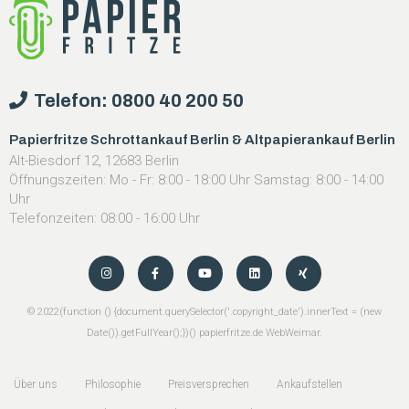
Telefon: 0800 40 200 50
Papierfritze Schrottankauf Berlin & Altpapierankauf Berlin
Alt-Biesdorf 12, 12683 Berlin
Öffnungszeiten: Mo - Fr: 8:00 - 18:00 Uhr Samstag: 8:00 - 14:00
Uhr
Telefonzeiten: 08:00 - 16:00 Uhr
©
2022
(function () {document.querySelector('.copyright_date').innerText = (new
Date()).getFullYear();})() papierfritze.de
WebWeimar
.
Über uns
Philosophie
Preisversprechen
Ankaufstellen