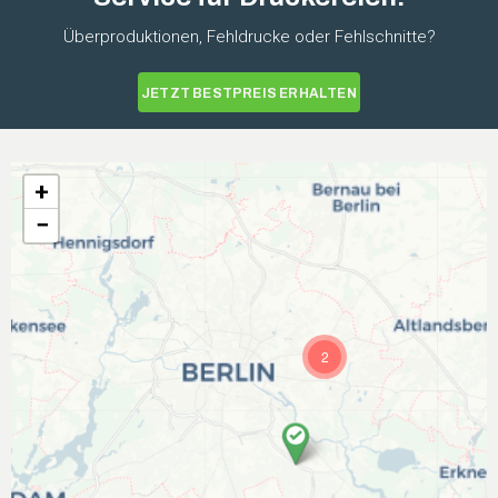
Überproduktionen, Fehldrucke oder Fehlschnitte?
JETZT BESTPREIS ERHALTEN
+
−
2