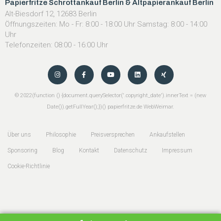
Papierfritze Schrottankauf Berlin & Altpapierankauf Berlin
Alt-Biesdorf 12, 12683 Berlin
Öffnungszeiten: Mo - Fr: 8:00 - 18:00 Uhr Samstag: 8:00 - 14:00
Uhr
Telefonzeiten: 08:00 - 16:00 Uhr
©
2022
(function () {document.querySelector('.copyright_date').innerText = (new
Date()).getFullYear();})() papierfritze.de
WebWeimar
.
Über uns
Philosophie
Preisversprechen
Ankaufstellen
Sponsoring
Blog
Kontakt
Datenschutz
Impressum
Cookie-Richtlinie