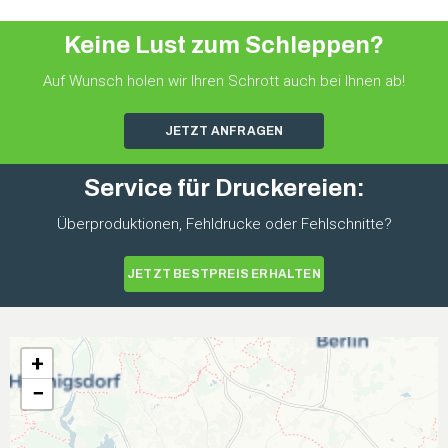
Keine Lust zum Schleppen?
Auf Wunsch holen wir Ihren Schrott auch bei Ihnen ab!
JETZT ANFRAGEN
Service für Druckereien:
Überproduktionen, Fehldrucke oder Fehlschnitte?
JETZT BESTPREIS ERHALTEN
+
−