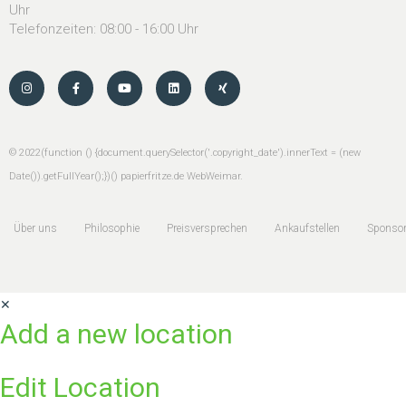
Uhr
Telefonzeiten: 08:00 - 16:00 Uhr
©
2022
(function () {document.querySelector('.copyright_date').innerText = (new
Date()).getFullYear();})() papierfritze.de
WebWeimar
.
Über uns
Philosophie
Preisversprechen
Ankaufstellen
Sponsor
✕
Add a new location
Edit Location