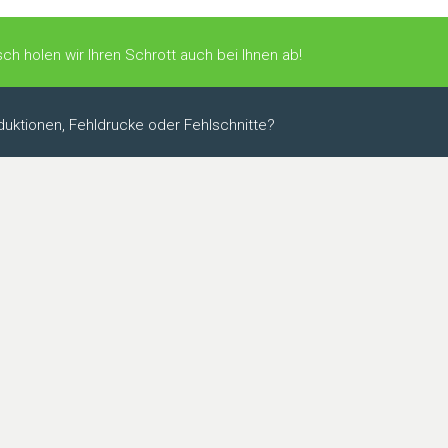
ch holen wir Ihren Schrott auch bei Ihnen ab!
uktionen, Fehldrucke oder Fehlschnitte?
3
+
−