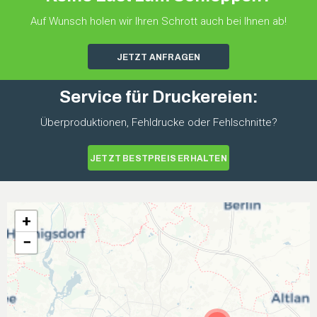
Auf Wunsch holen wir Ihren Schrott auch bei Ihnen ab!
JETZT ANFRAGEN
Service für Druckereien:
Überproduktionen, Fehldrucke oder Fehlschnitte?
JETZT BESTPREIS ERHALTEN
+
−