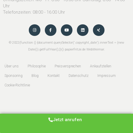
Uhr
Telefonzeiten: 08:00 - 16:00 Uhr
©
2022
(function () {document.querySelector('.copyright_date').innerText = (new
Date()).getFullYear();})() papierfritze.de
WebWeimar
.
Über uns
Philosophie
Preisversprechen
Ankaufstellen
Sponsoring
Blog
Kontakt
Datenschutz
Impressum
Cookie-Richtlinie
Jetzt anrufen