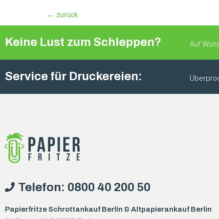
←
zurück
Keine Lust zum Schleppen?
Auf Wuns
Service für Druckereien:
Überprod
Telefon: 0800 40 200 50
Papierfritze Schrottankauf Berlin & Altpapierankauf Berlin