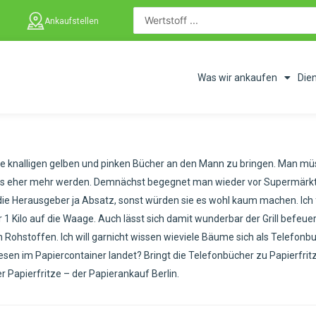
Ankaufstellen
Was wir ankaufen
Die
se knalligen gelben und pinken Bücher an den Mann zu bringen. Man mü
s es eher mehr werden. Demnächst begegnet man wieder vor Supermärkten
 die Herausgeber ja Absatz, sonst würden sie es wohl kaum machen. Ich 
er 1 Kilo auf die Waage. Auch lässt sich damit wunderbar der Grill befe
ohstoffen. Ich will garnicht wissen wieviele Bäume sich als Telefonbuch 
esen im Papiercontainer landet? Bringt die Telefonbücher zu Papierfrit
 Papierfritze – der Papierankauf Berlin.